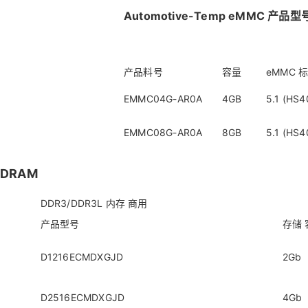
Automotive-Temp eMMC 产品
产品料号
容量
eMMC 
EMMC04G-AR0A
4GB
5.1 (HS4
EMMC08G-AR0A
8GB
5.1 (HS4
DRAM
DDR3/DDR3L 内存 商用
产品型号
存储 
D1216ECMDXGJD
2Gb
D2516ECMDXGJD
4Gb