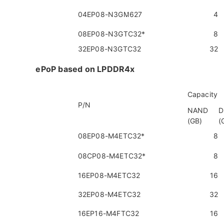
04EP08-N3GM627
4
08EP08-N3GTC32
*
8
32EP08-N3GTC32
32
ePoP based on LPDDR4x
Capacity
P/N
NAND
D
(GB)
(
08EP08-M4ETC32
*
8
08CP08-M4ETC32
*
8
16EP08-M4ETC32
16
32EP08-M4ETC32
32
16EP16-M4FTC32
16