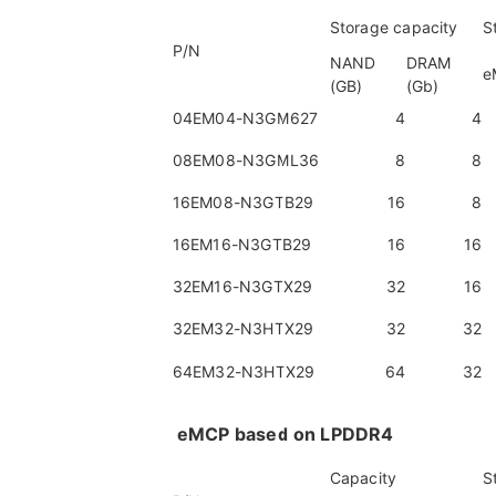
Storage capacity
S
P/N
NAND
DRAM
e
(GB)
(Gb)
04EM04-N3GM627
4
4
08EM08-N3GML36
8
8
16EM08-N3GTB29
16
8
16EM16-N3GTB29
16
16
32EM16-N3GTX29
32
16
32EM32-N3HTX29
32
32
64EM32-N3HTX29
64
32
eMCP based on LPDDR4
Capacity
S