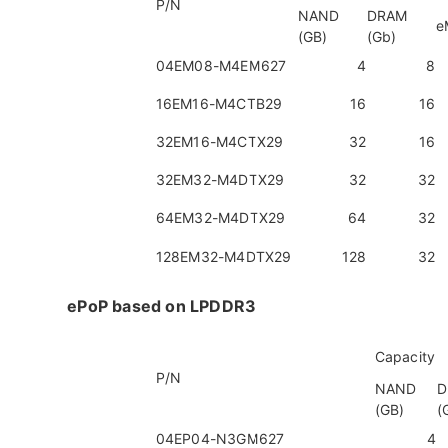
P/N
NAND
DRAM
e
(GB)
(Gb)
04EM08-M4EM627
4
8
16EM16-M4CTB29
16
16
32EM16-M4CTX29
32
16
32EM32-M4DTX29
32
32
64EM32-M4DTX29
64
32
128EM32-M4DTX29
128
32
ePoP based on LPDDR3
Capacity
P/N
NAND
D
(GB)
(
04EP04-N3GM627
4