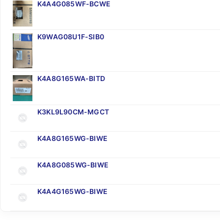
K4A4G085WF-BCWE
K9WAG08U1F-SIB0
K4A8G165WA-BITD
K3KL9L90CM-MGCT
K4A8G165WG-BIWE
K4A8G085WG-BIWE
K4A4G165WG-BIWE