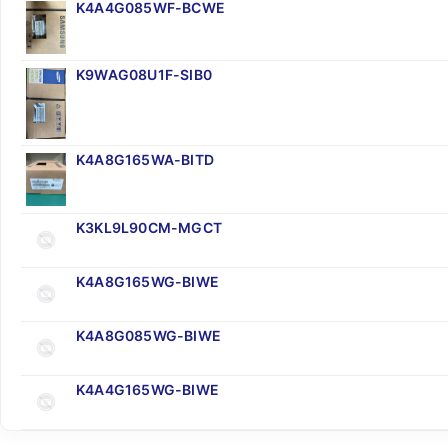
K4A4G085WF-BCWE
K9WAG08U1F-SIB0
K4A8G165WA-BITD
K3KL9L90CM-MGCT
K4A8G165WG-BIWE
K4A8G085WG-BIWE
K4A4G165WG-BIWE